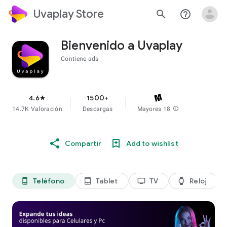
Uvaplay Store
search
help_outline
Bienvenido a Uvaplay
Contiene ads
4.6
1500+
star
14.7K Valoración
Descargas
Mayores 18
info
Compartir
Add to wishlist
Teléfono
Tablet
TV
Reloj
phone_android
tablet_android
tv
watch
di