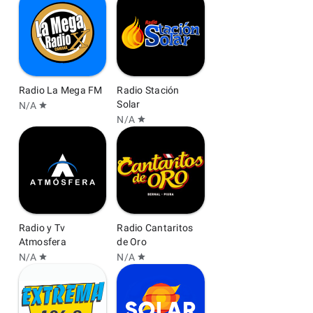
Radio La Mega FM
Radio Stación
Solar
N/A
star
N/A
star
Radio y Tv
Radio Cantaritos
Atmosfera
de Oro
N/A
N/A
star
star