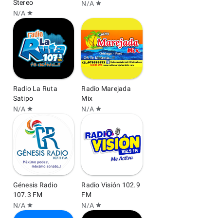
Stereo
N/A
star
N/A
star
Radio La Ruta
Radio Marejada
Satipo
Mix
N/A
N/A
star
star
Génesis Radio
Radio Visión 102.9
107.3 FM
FM
N/A
N/A
star
star