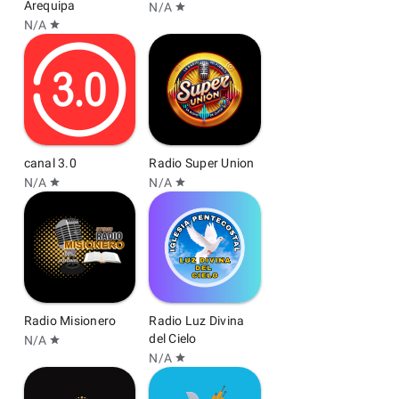
Arequipa
N/A
star
N/A
star
canal 3.0
Radio Super Union
N/A
N/A
star
star
Radio Misionero
Radio Luz Divina
del Cielo
N/A
star
N/A
star