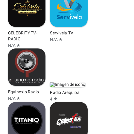
CELEBRITY TV-
Servivela TV
RADIO
N/A
star
N/A
star
Equinoxio Radio
Radio Arequipa
N/A
star
4
star