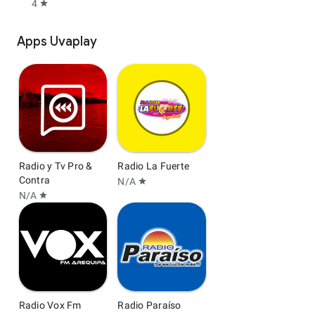
4
star
Apps Uvaplay
Radio y Tv Pro &
Radio La Fuerte
Contra
N/A
star
N/A
star
Radio Vox Fm
Radio Paraíso