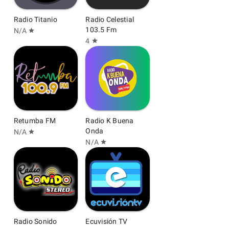
Radio Titanio
Radio Celestial
103.5 Fm
N/A
star
4
star
Retumba FM
Radio K Buena
Onda
N/A
star
N/A
star
Radio Sonido
Ecuvisión TV