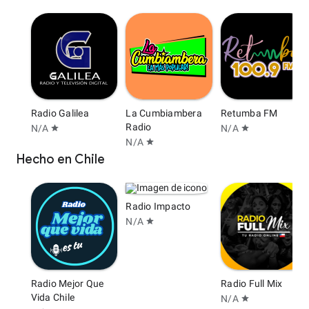
Radio Galilea
La Cumbiambera
Retumba FM
Radio
N/A
N/A
star
star
N/A
star
Hecho en Chile
Radio Impacto
N/A
star
Radio Mejor Que
Radio Full Mix
Vida Chile
N/A
star