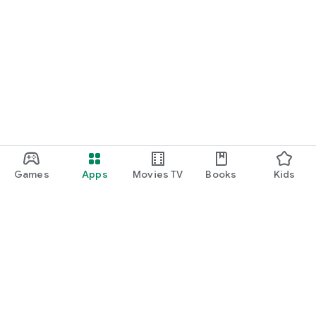
Games
Apps
Movies TV
Books
Kids
Uva Play
Play Pass