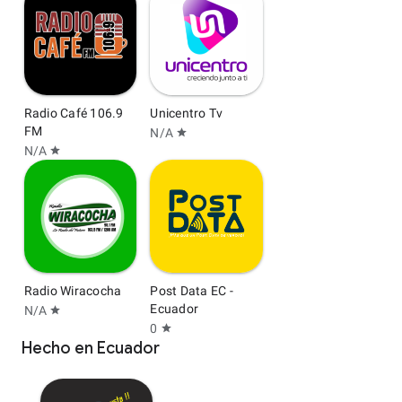
Radio Café 106.9
Unicentro Tv
FM
N/A
star
N/A
star
Radio Wiracocha
Post Data EC -
Ecuador
N/A
star
0
star
Hecho en Ecuador