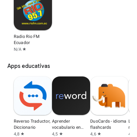
Radio Rio FM
Ecuador
N/A
star
Apps educativas
Reverso Traductor,
Aprender
DuoCards - idioma
Lea
Diccionario
vocabulario en
flashcards
min 
Inglés
4,8
4,5
4,6
4,6
star
star
star
s