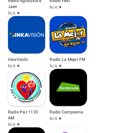
Radio Agricultura
Radio Fest
Jaén
N/A
star
N/A
star
InkaVisión
Radio La Mejor FM
N/A
N/A
star
star
Radio Paz 1120
Radio Campesina
AM
N/A
star
N/A
star