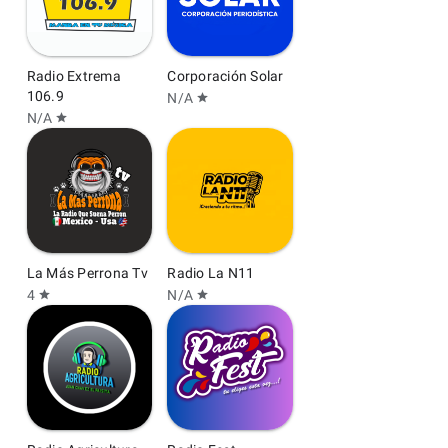
Radio Extrema
Corporación Solar
106.9
N/A
star
N/A
star
La Más Perrona Tv
Radio La N11
4
N/A
star
star